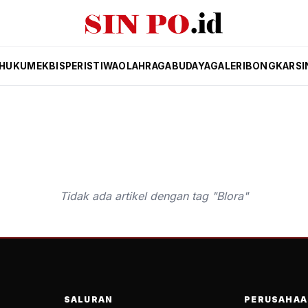
HUKUM
EKBIS
PERISTIWA
OLAHRAGA
BUDAYA
GALERI
BONGKAR
SI
Tidak ada artikel dengan tag "Blora"
SALURAN
PERUSAHAA